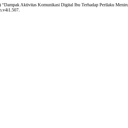
026) “Dampak Aktivitas Komunikasi Digital Ibu Terhadap Perilaku Meni
m.v4i1.507.