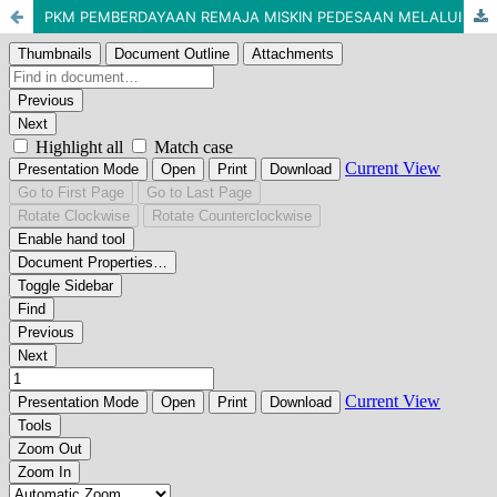
PKM PEMBERDAYAAN REMAJA MISKIN PEDESAAN MELALUI PROGRAM KETERAMPILAN PRODUKTIF DI DESA GUYUNG KECAMATAN GERIH KABUPATEN NGAWI