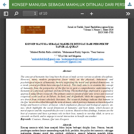
KONSEP MANUSIA SEBAGAI MAKHLUK DITINJAU DARI PERSPEKTIF TAFSIR AL-QURAN