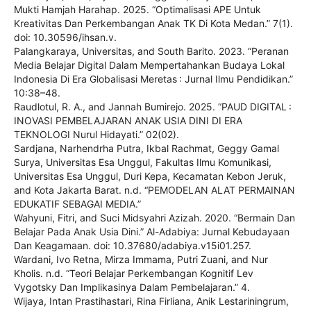
Mukti Hamjah Harahap. 2025. “Optimalisasi APE Untuk
Kreativitas Dan Perkembangan Anak TK Di Kota Medan.” 7(1).
doi: 10.30596/ihsan.v.
Palangkaraya, Universitas, and South Barito. 2023. “Peranan
Media Belajar Digital Dalam Mempertahankan Budaya Lokal
Indonesia Di Era Globalisasi Meretas : Jurnal Ilmu Pendidikan.”
10:38–48.
Raudlotul, R. A., and Jannah Bumirejo. 2025. “PAUD DIGITAL :
INOVASI PEMBELAJARAN ANAK USIA DINI DI ERA
TEKNOLOGI Nurul Hidayati.” 02(02).
Sardjana, Narhendrha Putra, Ikbal Rachmat, Geggy Gamal
Surya, Universitas Esa Unggul, Fakultas Ilmu Komunikasi,
Universitas Esa Unggul, Duri Kepa, Kecamatan Kebon Jeruk,
and Kota Jakarta Barat. n.d. “PEMODELAN ALAT PERMAINAN
EDUKATIF SEBAGAI MEDIA.”
Wahyuni, Fitri, and Suci Midsyahri Azizah. 2020. “Bermain Dan
Belajar Pada Anak Usia Dini.” Al-Adabiya: Jurnal Kebudayaan
Dan Keagamaan. doi: 10.37680/adabiya.v15i01.257.
Wardani, Ivo Retna, Mirza Immama, Putri Zuani, and Nur
Kholis. n.d. “Teori Belajar Perkembangan Kognitif Lev
Vygotsky Dan Implikasinya Dalam Pembelajaran.” 4.
Wijaya, Intan Prastihastari, Rina Firliana, Anik Lestariningrum,