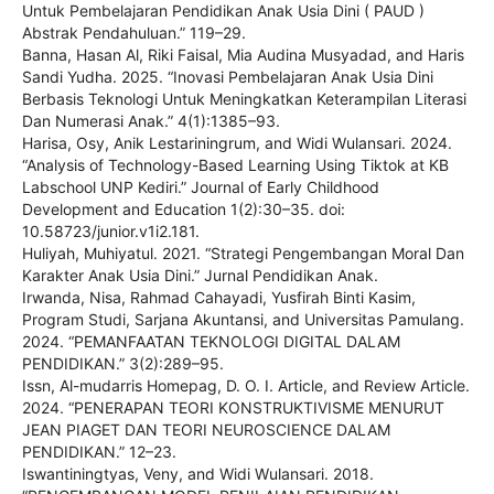
Untuk Pembelajaran Pendidikan Anak Usia Dini ( PAUD )
Abstrak Pendahuluan.” 119–29.
Banna, Hasan Al, Riki Faisal, Mia Audina Musyadad, and Haris
Sandi Yudha. 2025. “Inovasi Pembelajaran Anak Usia Dini
Berbasis Teknologi Untuk Meningkatkan Keterampilan Literasi
Dan Numerasi Anak.” 4(1):1385–93.
Harisa, Osy, Anik Lestariningrum, and Widi Wulansari. 2024.
“Analysis of Technology-Based Learning Using Tiktok at KB
Labschool UNP Kediri.” Journal of Early Childhood
Development and Education 1(2):30–35. doi:
10.58723/junior.v1i2.181.
Huliyah, Muhiyatul. 2021. “Strategi Pengembangan Moral Dan
Karakter Anak Usia Dini.” Jurnal Pendidikan Anak.
Irwanda, Nisa, Rahmad Cahayadi, Yusfirah Binti Kasim,
Program Studi, Sarjana Akuntansi, and Universitas Pamulang.
2024. “PEMANFAATAN TEKNOLOGI DIGITAL DALAM
PENDIDIKAN.” 3(2):289–95.
Issn, Al-mudarris Homepag, D. O. I. Article, and Review Article.
2024. “PENERAPAN TEORI KONSTRUKTIVISME MENURUT
JEAN PIAGET DAN TEORI NEUROSCIENCE DALAM
PENDIDIKAN.” 12–23.
Iswantiningtyas, Veny, and Widi Wulansari. 2018.