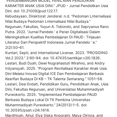
“PENGEMBANGAN MODEL PENILAIAN PENDIDIKAN
KARAKTER ANAK USIA DINI.” JPUD - Jurnal Pendidikan Usia
Dini. doi: 10.21009/jpud.122.17.
Kebudayaan, Direktorat Jenderal. n.d. “Pedoman Lnternalisasi
Nilai Budaya Pedoman Lnternalisasi Nilai Budaya.”
Keguruan, Fakultas, Yuyun A. Tobondo, and Sepryanus Rano
Putra. 2022. “Jurnal Pandelo ’ e Peran Digitalisasi Dalam
Meningkatkan Kualitas Pembelajaran Di PAUD : Tinjauan
Literatur Dari Perspektif Indonesia Jurnal Pandelo ’ e.”
2(2):50–61.
Kuntari, Septi, and International License. 2023. “PROSIDING
Vol.2 2023.” 2:90–94. doi: 10.47435/sentikjar.v2i0.1826.
Lestari, Budi Dyah, Dewi Nugrahastuti Wirahno, and Andry
Irdyansyah. 2025. “Program Revitalisasi Karakter Anak Usia
Dini Melalui Inovasi Digital ICE Dan Pembelajaran Berbasis
Kearifan Budaya Di KB – TK Talenta Semarang.” 1051–58.
Lestari, Desi Endah, Pendidikan Guru, Pendidikan Anak, Usia
Dini, Fakultas Keguruan, and Universiatas Muhammadiyah
Purwokerto. 2025. “Implementasi Pembelajaran PAUD
Berbasis Budaya Lokal Di TK Pembina Universitas
Muhammadiyah Purwokerto.” 24(2013):1–5. doi:
10.30595/pssh.v24i.1616.
Mardhiyah, Ainul, Elya Siska Anggraini, Maya Oktora, and