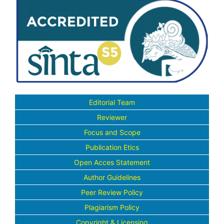
Editorial Team
Reviewer
Focus and Scope
Publication Etics
Open Acces Statement
Author Guidelines
Peer Review Policy
Plagiarism Policy
Copyright & Licensing