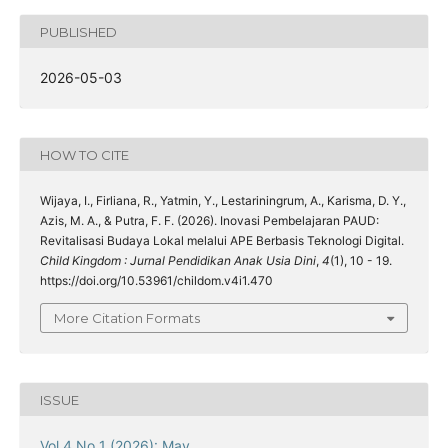
PUBLISHED
2026-05-03
HOW TO CITE
Wijaya, I., Firliana, R., Yatmin, Y., Lestariningrum, A., Karisma, D. Y.,
Azis, M. A., & Putra, F. F. (2026). Inovasi Pembelajaran PAUD:
Revitalisasi Budaya Lokal melalui APE Berbasis Teknologi Digital.
Child Kingdom : Jurnal Pendidikan Anak Usia Dini
,
4
(1), 10 - 19.
https://doi.org/10.53961/childom.v4i1.470
More Citation Formats
ISSUE
Vol 4 No 1 (2026): May