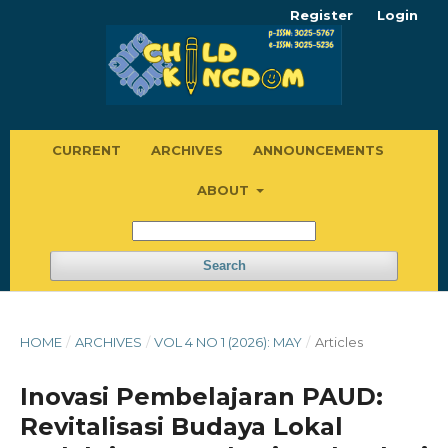
Register
Login
CURRENT
ARCHIVES
ANNOUNCEMENTS
ABOUT
Search
HOME
/
ARCHIVES
/
VOL 4 NO 1 (2026): MAY
/
Articles
Inovasi Pembelajaran PAUD:
Revitalisasi Budaya Lokal