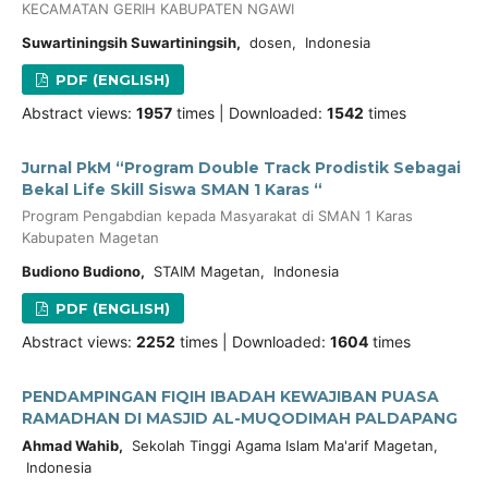
KECAMATAN GERIH KABUPATEN NGAWI
Suwartiningsih Suwartiningsih,
dosen, Indonesia
PDF (ENGLISH)
Abstract views:
1957
times | Downloaded:
1542
times
Jurnal PkM “Program Double Track Prodistik Sebagai
Bekal Life Skill Siswa SMAN 1 Karas “
Program Pengabdian kepada Masyarakat di SMAN 1 Karas
Kabupaten Magetan
Budiono Budiono,
STAIM Magetan, Indonesia
PDF (ENGLISH)
Abstract views:
2252
times | Downloaded:
1604
times
PENDAMPINGAN FIQIH IBADAH KEWAJIBAN PUASA
RAMADHAN DI MASJID AL-MUQODIMAH PALDAPANG
Ahmad Wahib,
Sekolah Tinggi Agama Islam Ma'arif Magetan,
Indonesia